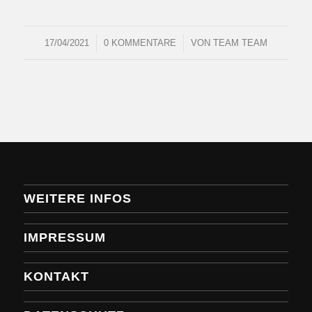
/
/
17/04/2021
0 KOMMENTARE
VON
TEAM TEAM
WEITERE INFOS
IMPRESSUM
KONTAKT