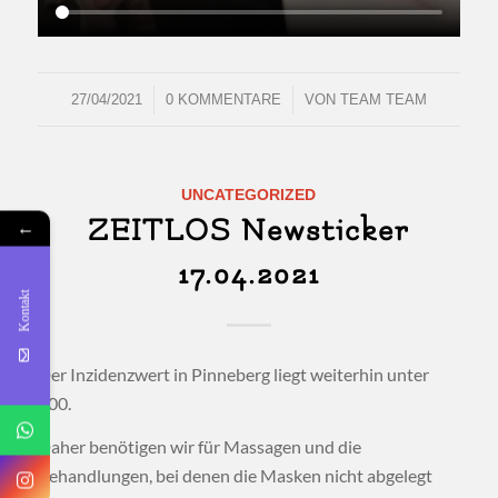
/
/
27/04/2021
0 KOMMENTARE
VON
TEAM TEAM
UNCATEGORIZED
ZEITLOS Newsticker
←
17.04.2021
Kontakt
Der Inzidenzwert in Pinneberg liegt weiterhin unter
100.
Daher benötigen wir für Massagen und die
Behandlungen, bei denen die Masken nicht abgelegt