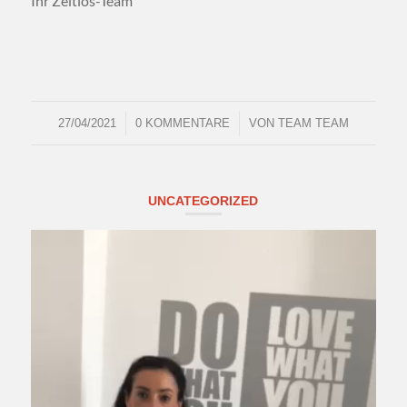
Ihr Zeitlos-Team
/
/
27/04/2021
0 KOMMENTARE
VON
TEAM TEAM
UNCATEGORIZED