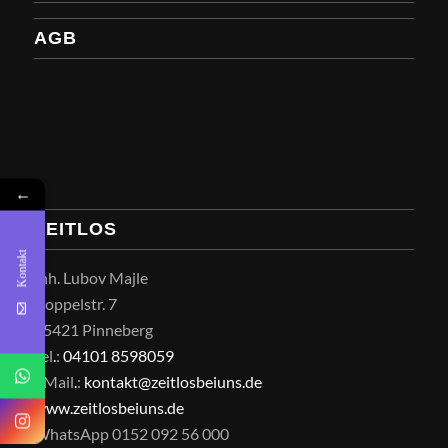
AGB
←
ZEITLOS
Kontakt
Inh. Lubov Majle
Koppelstr. 7
25421 Pinneberg
Tel
.
:
04101 8598059
EMail
.
:
kontakt@zeitlosbeiuns.de
www.zeitlosbeiuns.de
WhatsApp 0152 092 56 000