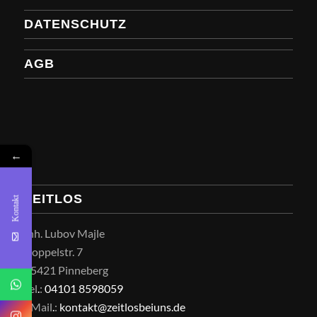
DATENSCHUTZ
AGB
←
ZEITLOS
Kontakt
Inh. Lubov Majle
Koppelstr. 7
25421 Pinneberg
Tel
.
:
04101 8598059
EMail
.
:
kontakt@zeitlosbeiuns.de